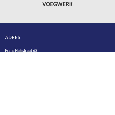
VOEGWERK
ADRES
Frans Halsstraat 63
1132 TB Volendam
KVK: 67666973
Telefoon:
06 222 488 24
E-mail:
metselbedrijfkemper@gmail.com